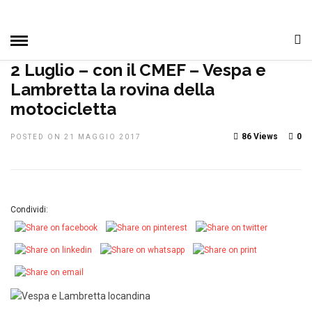
HOME
»
DAGLI ALTRI CLUB
DAL CLUB
MANIFESTAZIONI
NOTIZIE, EVENTI E MANIFESTAZIONI
2 Luglio – con il CMEF – Vespa e
Lambretta la rovina della
motocicletta
86 Views
0
POSTED ON 21 MAGGIO 2017
Condividi: