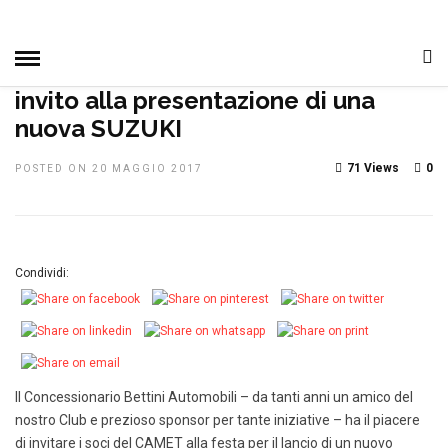
HOME
»
DAGLI ALTRI CLUB
DAL CLUB
NOTIZIE, EVENTI E
MANIFESTAZIONI
invito alla presentazione di una
nuova SUZUKI
71 Views
0
POSTED ON 20 MAGGIO 2017
Condividi:
Il Concessionario Bettini Automobili – da tanti anni un amico del
nostro Club e prezioso sponsor per tante iniziative – ha il piacere
di invitare i soci del CAMET alla festa per il lancio di un nuovo