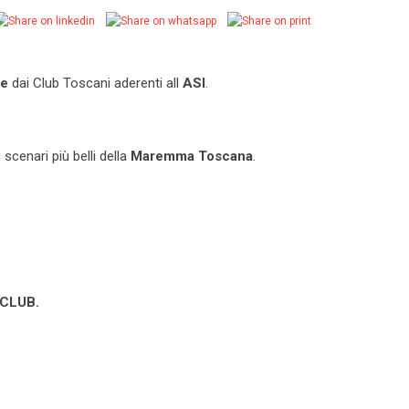
te
dai Club Toscani aderenti all
ASI
.
scenari più belli della
Maremma Toscana
.
i CLUB.