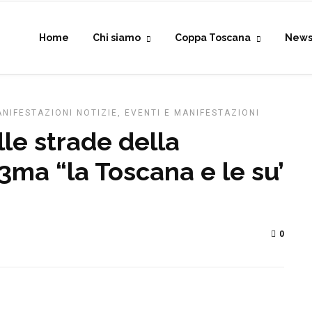
Home
Chi siamo
Coppa Toscana
New
NIFESTAZIONI
NOTIZIE, EVENTI E MANIFESTAZIONI
le strade della
ma “la Toscana e le su’
0