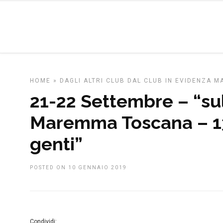
HOME
»
DAGLI ALTRI CLUB
DAL CLUB
IN EVIDENZA
MA
21-22 Settembre – “sul
Maremma Toscana – 13
genti”
POSTED ON 10 GENNAIO 2019
Condividi: