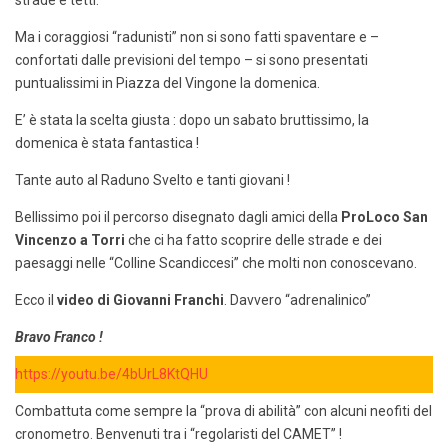
strade e tetti.
Ma i coraggiosi “radunisti” non si sono fatti spaventare e –
confortati dalle previsioni del tempo – si sono presentati
puntualissimi in Piazza del Vingone la domenica.
E’ è stata la scelta giusta : dopo un sabato bruttissimo, la
domenica è stata fantastica !
Tante auto al Raduno Svelto e tanti giovani !
Bellissimo poi il percorso disegnato dagli amici della
ProLoco San
Vincenzo
a Torri
che ci ha fatto scoprire delle strade e dei
paesaggi nelle “Colline Scandiccesi” che molti non conoscevano.
Ecco il
video di Giovanni Franchi
. Davvero “adrenalinico”
Bravo Franco !
https://youtu.be/4bUrL8KtQHU
Combattuta come sempre la “prova di abilità” con alcuni neofiti del
cronometro. Benvenuti tra i “regolaristi del CAMET” !