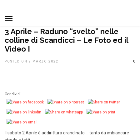
HOME
»
DAL CLUB
IN EVIDENZA
NOTIZIE, EVENTI E
MANIFESTAZIONI
PRIMO PIANO
TOP NEWS
3 Aprile – Raduno “svelto” nelle
colline di Scandicci – Le Foto ed il
Video !
0
POSTED ON 9 MARZO 2022
Condividi:
Il sabato 2 Aprile è addirittura grandinato … tanto da imbiancare