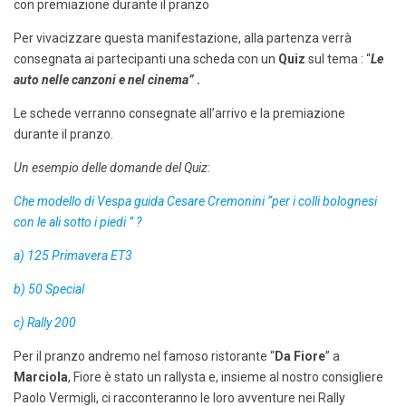
con premiazione durante il pranzo
Per vivacizzare questa manifestazione, alla partenza verrà
consegnata ai partecipanti una scheda con un
Quiz
sul tema : “
Le
auto nelle canzoni e nel cinema”
.
Le schede verranno consegnate all’arrivo e la premiazione
durante il pranzo.
Un esempio delle domande del Quiz
:
Che modello di Vespa guida Cesare Cremonini “per i colli bolognesi
con le ali sotto i piedi ” ?
a) 125 Primavera ET3
b) 50 Special
c) Rally 200
Per il pranzo andremo nel famoso ristorante “
Da Fiore
” a
Marciola
, Fiore è stato un rallysta e, insieme al nostro consigliere
Paolo Vermigli, ci racconteranno le loro avventure nei Rally