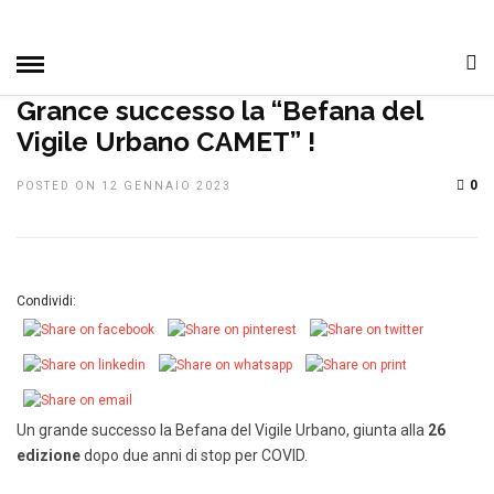
HOME
»
TOP NEWS
IN EVIDENZA
NOTIZIE, EVENTI E
MANIFESTAZIONI
PRIMO PIANO
Grance successo la “Befana del
Vigile Urbano CAMET” !
0
POSTED ON 12 GENNAIO 2023
Condividi:
Un grande successo la Befana del Vigile Urbano, giunta alla
26
edizione
dopo due anni di stop per COVID.